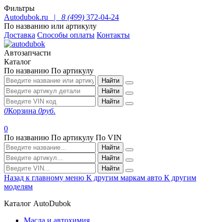
Фильтры
Autodubok.ru |
8 (499)
372-04-24
По названию или артикулу
Доставка
Способы оплаты
Контакты
Автозапчасти
Каталог
По названию
По артикулу
Найти
Найти
Найти
0
Корзина
0
руб.
0
По названию
По артикулу
По VIN
Найти
Найти
Найти
Назад к главному меню
К другим маркам авто
К другим
моделям
Каталог AutoDubok
Масла и автохимия