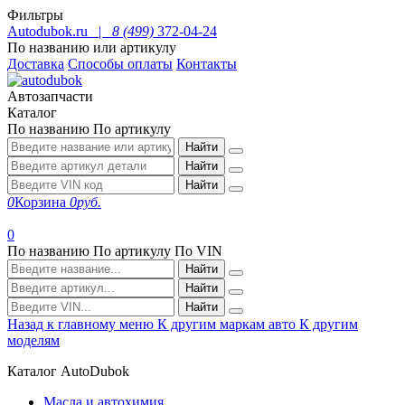
Фильтры
Autodubok.ru |
8 (499)
372-04-24
По названию или артикулу
Доставка
Способы оплаты
Контакты
Автозапчасти
Каталог
По названию
По артикулу
Найти
Найти
Найти
0
Корзина
0
руб.
0
По названию
По артикулу
По VIN
Найти
Найти
Найти
Назад к главному меню
К другим маркам авто
К другим
моделям
Каталог AutoDubok
Масла и автохимия