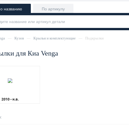
о названию
По артикулу
nga
—
Кузов
—
Крылья и комплектующие
—
Подкрылки
ылки для Киа Venga
2010 - н.в.
: