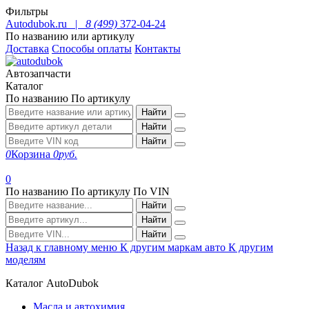
Фильтры
Autodubok.ru |
8 (499)
372-04-24
По названию или артикулу
Доставка
Способы оплаты
Контакты
Автозапчасти
Каталог
По названию
По артикулу
Найти
Найти
Найти
0
Корзина
0
руб.
0
По названию
По артикулу
По VIN
Найти
Найти
Найти
Назад к главному меню
К другим маркам авто
К другим
моделям
Каталог AutoDubok
Масла и автохимия