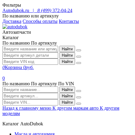
Фильтры
Autodubok.ru |
8 (499)
372-04-24
По названию или артикулу
Доставка
Способы оплаты
Контакты
Автозапчасти
Каталог
По названию
По артикулу
Найти
Найти
Найти
0
Корзина
0
руб.
0
По названию
По артикулу
По VIN
Найти
Найти
Найти
Назад к главному меню
К другим маркам авто
К другим
моделям
Каталог AutoDubok
Масла и автохимия