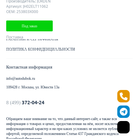
Производитель: JORDEN
Артикул: JH02ELT11062
Клиентам
OEM: 253803X000
ДОСТАВКА ЗАКАЗА
Под заказ
КАК ОПЛАТИТЬ ЗАКАЗ
Поставка
ГАРАНТИИ И СЕРТИФИКАТЫ
ПОЛИТИКА КОНФИДЕНЦИАЛЬНОСТИ
Контактная информация
info@autodubok.ru
109428 г. Москва, ул. Юности 13а
372-04-24
8 (499)
Обращаем ваше внимание на то, что данный интернет-сайт, а также вся
информация о товарах и ценах, предоставленная на нём, носит исключительно
информационный характер и ни при каких условиях не является публичной
офертой, определяемой положениями Статьи 437 Гражданского кодекса
Российской Федерации.