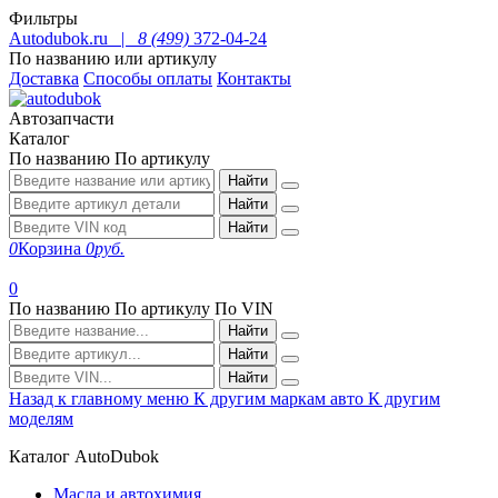
Фильтры
Autodubok.ru |
8 (499)
372-04-24
По названию или артикулу
Доставка
Способы оплаты
Контакты
Автозапчасти
Каталог
По названию
По артикулу
Найти
Найти
Найти
0
Корзина
0
руб.
0
По названию
По артикулу
По VIN
Найти
Найти
Найти
Назад к главному меню
К другим маркам авто
К другим
моделям
Каталог AutoDubok
Масла и автохимия