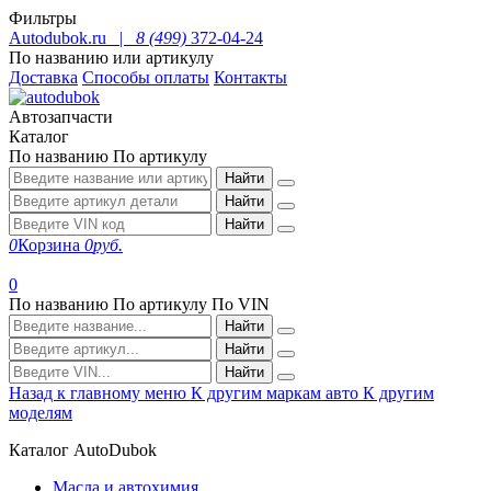
Фильтры
Autodubok.ru |
8 (499)
372-04-24
По названию или артикулу
Доставка
Способы оплаты
Контакты
Автозапчасти
Каталог
По названию
По артикулу
Найти
Найти
Найти
0
Корзина
0
руб.
0
По названию
По артикулу
По VIN
Найти
Найти
Найти
Назад к главному меню
К другим маркам авто
К другим
моделям
Каталог AutoDubok
Масла и автохимия