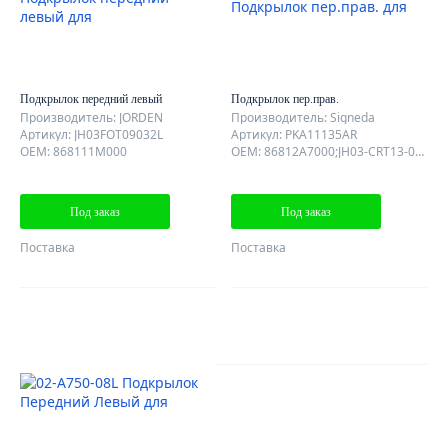
Подкрылок передний левый
Подкрылок пер.прав.
Производитель: JORDEN
Производитель: Signeda
Артикул: JH03FOT09032L
Артикул: PKA11135AR
OEM: 868111M000
OEM: 86812A7000;JH03-CRT13-032R
Под заказ
Под заказ
Поставка
Поставка
AutoDubok
О КОМПАНИИ