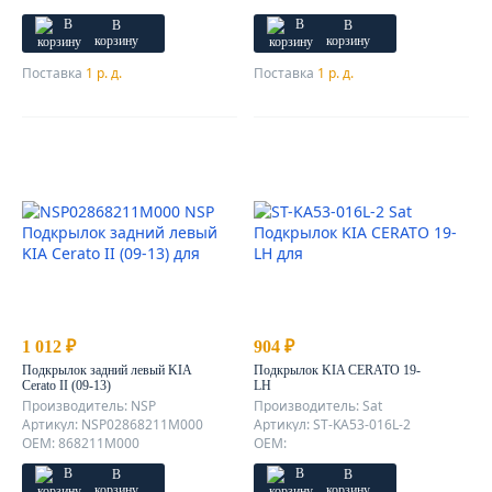
В
В
корзину
корзину
Поставка
1 р. д.
Поставка
1 р. д.
1 012 ₽
904 ₽
Подкрылок задний левый KIA
Подкрылок KIA CERATO 19-
Cerato II (09-13)
LH
Производитель: NSP
Производитель: Sat
Артикул: NSP02868211M000
Артикул: ST-KA53-016L-2
OEM: 868211M000
OEM:
В
В
корзину
корзину