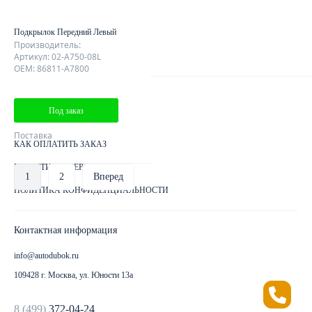
ОТЗЫВЫ КЛИЕНТОВ
Подкрылок Передний Левый
КОНТАКТЫ
Производитель:
Артикул: 02-A750-08L
КАРТА САЙТА
OEM: 86811-A7800
Клиентам
Под заказ
ДОСТАВКА ЗАКАЗА
Поставка
КАК ОПЛАТИТЬ ЗАКАЗ
ГАРАНТИИ И СЕРТИФИКАТЫ
1
2
Вперед
ПОЛИТИКА КОНФИДЕНЦИАЛЬНОСТИ
Контактная информация
info@autodubok.ru
109428 г. Москва, ул. Юности 13а
8 (499)
372-04-24