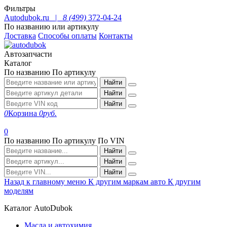
Фильтры
Autodubok.ru |
8 (499)
372-04-24
По названию или артикулу
Доставка
Способы оплаты
Контакты
Автозапчасти
Каталог
По названию
По артикулу
Найти
Найти
Найти
0
Корзина
0
руб.
0
По названию
По артикулу
По VIN
Найти
Найти
Найти
Назад к главному меню
К другим маркам авто
К другим
моделям
Каталог AutoDubok
Масла и автохимия